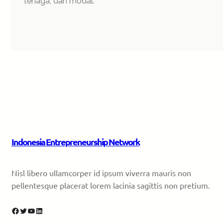
tenaga, dan modal.
Indonesia Entrepreneurship Network
Nisl libero ullamcorper id ipsum viverra mauris non
pellentesque placerat lorem lacinia sagittis non pretium.