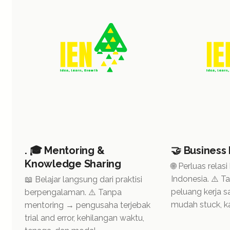
. 🎓 Mentoring &
🤝 Business
Knowledge Sharing
🌐 Perluas relasi
Indonesia. ⚠️ 
📖 Belajar langsung dari praktisi
peluang kerja s
berpengalaman. ⚠️ Tanpa
mudah stuck, ka
mentoring → pengusaha terjebak
trial and error, kehilangan waktu,