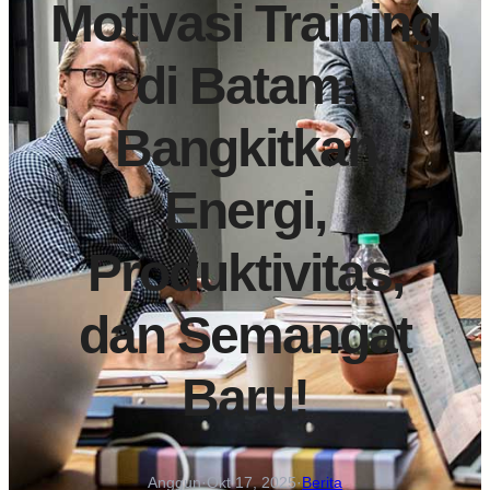
Motivasi Training
di Batam:
Bangkitkan
Energi,
Produktivitas,
dan Semangat
Baru!
Anggun
·
Okt 17, 2025
·
Berita