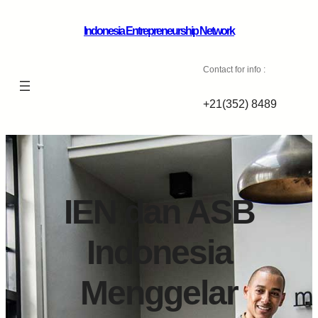
Indonesia Entrepreneurship Network
Contact for info :
+21(352) 8489
IEN dan ASB
Indonesia
Menggelar