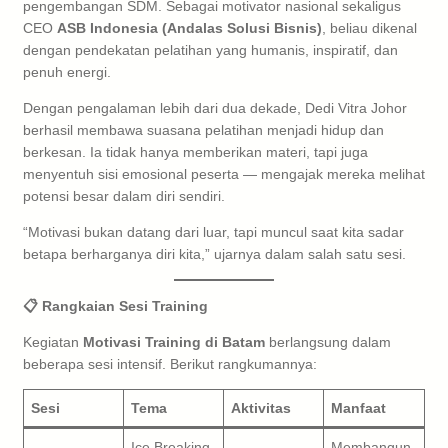
pengembangan SDM. Sebagai motivator nasional sekaligus
CEO
ASB Indonesia (Andalas Solusi Bisnis)
, beliau dikenal
dengan pendekatan pelatihan yang humanis, inspiratif, dan
penuh energi.
Dengan pengalaman lebih dari dua dekade, Dedi Vitra Johor
berhasil membawa suasana pelatihan menjadi hidup dan
berkesan. Ia tidak hanya memberikan materi, tapi juga
menyentuh sisi emosional peserta — mengajak mereka melihat
potensi besar dalam diri sendiri.
“Motivasi bukan datang dari luar, tapi muncul saat kita sadar
betapa berharganya diri kita,” ujarnya dalam salah satu sesi.
📋 Rangkaian Sesi Training
Kegiatan
Motivasi Training di Batam
berlangsung dalam
beberapa sesi intensif. Berikut rangkumannya:
Sesi
Tema
Aktivitas
Manfaat
Ice Breaking
Membangun