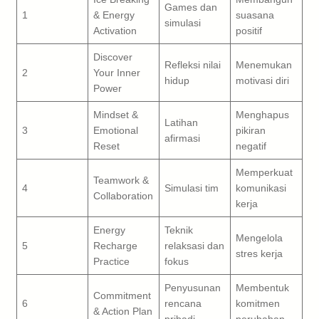
Games dan
1
& Energy
suasana
simulasi
Activation
positif
Discover
Refleksi nilai
Menemukan
2
Your Inner
hidup
motivasi diri
Power
Mindset &
Menghapus
Latihan
3
Emotional
pikiran
afirmasi
Reset
negatif
Memperkuat
Teamwork &
4
Simulasi tim
komunikasi
Collaboration
kerja
Energy
Teknik
Mengelola
5
Recharge
relaksasi dan
stres kerja
Practice
fokus
Penyusunan
Membentuk
Commitment
6
rencana
komitmen
& Action Plan
pribadi
perubahan