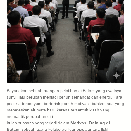
Bayangkan sebuah ruangan pelatihan di Batam yang awalnya
sunyi, lalu berubah menjadi penuh semangat dan energi. Para
peserta tersenyum, berteriak penuh motivasi, bahkan ada yang
meneteskan air mata haru karena tersentuh kisah yang
memantik perubahan diri.
Itulah suasana yang terjadi dalam
Motivasi Training di
Batam
, sebuah acara kolaborasi luar biasa antara
IEN