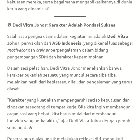
kekuatan mereka, serta bagaimana mengaplikasikannya di dunia
kerja yang dinamis. 🌱
💬 Dedi Vitra Johor: Karakter Adalah Pondasi Sukses
Salah satu pengisi utama dalam kegiatan ini adalah
Dedi Vitra
Johor
, perwakilan dari
ASB Indonesia
, yang dikenal luas sebagai
motivator
dan
trainer
berpengalaman dalam bidang
pengembangan SDM dan karakter kepemimpinan.
Dalam sesi pelatihan, Dedi Vitra Johor menekankan bahwa
karakter bukanlah sesuatu yang muncul secara tiba-tiba,
melainkan hasil dari kebiasaan, nilai, dan pengalaman yang terus
diasah.
“Karakter yang kuat akan mempengaruhi setiap keputusan dan
tindakan seseorang di tempat kerja. Bila kita ingin membangun
organisasi yang hebat, kita harus mulai dari membangun
individu yang berkarakter,” ujar Dedi Vitra Johor dengan penuh
semangat. 🔥
Peserta pun diajak untuk melakukan refleksi diri, mengikuti