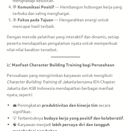
menghadapi kesulitan.
💬
Komunikasi Positif
— Membangun hubungan kerja yang
terbuka dan saling menghargai.
🎯
Fokus pada Tujuan
— Mengarahkan energi untuk
mencapai hasil terbaik.
Dengan metode pelatihan yang interaktif dan dinamis, setiap
peserta mendapatkan pengalaman nyata untuk memperkuat
nilai-nilai karakter tersebut.
📈 Manfaat Character Building Training bagi Perusahaan
Perusahaan yang mengirimkan karyawan untuk mengikuti
Character Building Training di Jakarta
bersama IEN Chapter
Jakarta dan ASB Indonesia mendapatkan berbagai manfaat
nyata, seperti:
💼 Peningkatan
produktivitas dan kinerja tim
secara
signifikan.
💡 Terbentuknya
budaya kerja yang positif dan kolaboratif
.
🧠 Karyawan menjadi
lebih percaya diri dan tangguh
menghadapi perubahan
.