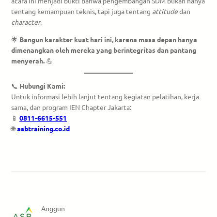
acara ini menjadi bukti bahwa pengembangan SDM bukan hanya
tentang kemampuan teknis, tapi juga tentang
attitude
dan
character
.
🌟
Bangun karakter kuat hari ini, karena masa depan hanya
dimenangkan oleh mereka yang berintegritas dan pantang
menyerah.
💪
📞
Hubungi Kami:
Untuk informasi lebih lanjut tentang kegiatan pelatihan, kerja
sama, dan program IEN Chapter Jakarta:
📱
0811-6615-551
🌐
asbtraining.co.id
Anggun