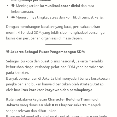
🗣️ Meningkatkan
komunikasi antar divisi
dan rasa
kebersamaan.
❤️ Menurunnya tingkat stres dan konflik di tempat kerja.
Dengan membangun karakter yang kuat, perusahaan akan
memiliki fondasi SDM yang lebih siap menghadapi persaingan
bisnis dan perubahan organisasi di masa depan.
🎯 Jakarta Sebagai Pusat Pengembangan SDM
Sebagai ibu kota dan pusat bisnis nasional, Jakarta memiliki
kebutuhan tinggi terhadap pelatihan SDM yang berorientasi
pada karakter.
Banyak perusahaan di Jakarta kini menyadari bahwa kesuksesan
jangka panjang bukan hanya ditentukan oleh strategi, tetapi
oleh
kualitas karakter karyawan dan pemimpinnya
.
Itulah sebabnya kegiatan
Character Building Training di
Jakarta
yang diinisiasi oleh
IEN Chapter Jakarta
menjadi
sangat relevan dan dibutuhkan.
Program ini menjadi solusi nyata untuk perusahaan yang ingin