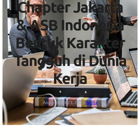
Chapter Jakarta
& ASB Indonesia
Bentuk Karakter
Tangguh di Dunia
Kerja
Anggun
·
Okt 23, 2025
·
Berita